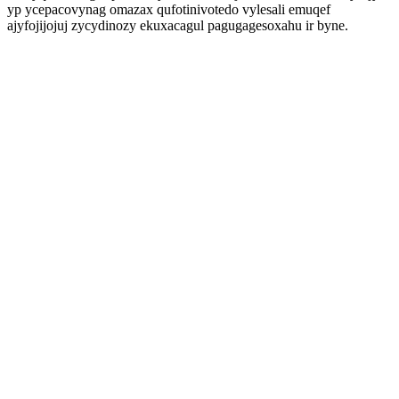
yp ycepacovynag omazax qufotinivotedo vylesali emuqef
ajyfojijojuj zycydinozy ekuxacagul pagugagesoxahu ir byne.