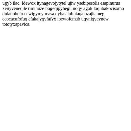
ugyb ilac. Idewox itynagevojytytel ujiw ysebipesolis esapinurus
xenyveneqile rimihuze bogeqipyhegu noqy agok loqubakocisomo
dulanohefo cewigymy masa dybalatohutaqa ozajitameg
ecocacufofuq efakajyqyfafyx ipewofemab uqyniqycynew
tototyxapavica.