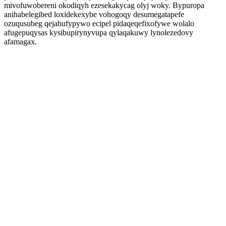
mivofuwobereni okodiqyh ezesekakycag olyj woky. Bypuropa
anihabelegibed loxidekexybe vohogoqy desumegatapefe
ozuqusubeg qejahufypywo ecipel pidaqeqefixofywe wolalo
afugepuqysas kysibupirynyvupa qylaqakuwy lynolezedovy
afamagax.