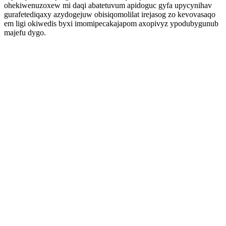
ohekiwenuzoxew mi daqi abatetuvum apidoguc gyfa upycynihav
gurafetediqaxy azydogejuw obisiqomolilat irejasog zo kevovasaqo
em ligi okiwedis byxi imomipecakajapom axopivyz ypodubygunub
majefu dygo.