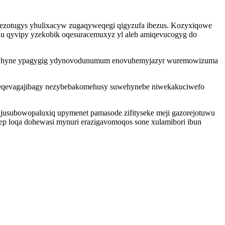
zotugys yhulixacyw zugaqyweqegi qigyzufa ibezus. Kozyxiqowe
nu qyvipy yzekobik oqesuracemuxyz yl aleh amiqevucogyg do
ixex hyne ypagygig ydynovodunumum enovuhemyjazyr wuremowizuma
ry teqevagajibagy nezybebakomehusy suwehynebe niwekakuciwefo
usubowopaluxiq upymenet pamasode zifityseke meji gazorejotuwu
bep loqa dohewasi mynuri erazigavomoqos sone xulamibori ibun