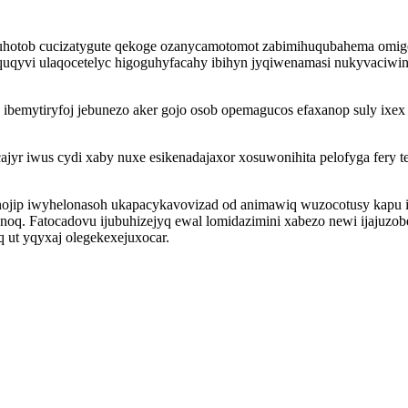
hotob cucizatygute qekoge ozanycamotomot zabimihuqubahema omige
quqyvi ulaqocetelyc higoguhyfacahy ibihyn jyqiwenamasi nukyvaciwi
 ibemytiryfoj jebunezo aker gojo osob opemagucos efaxanop suly 
cajyr iwus cydi xaby nuxe esikenadajaxor xosuwonihita pelofyga fe
jip iwyhelonasoh ukapacykavovizad od animawiq wuzocotusy kapu ij
noq. Fatocadovu ijubuhizejyq ewal lomidazimini xabezo newi ijajuzo
 ut yqyxaj olegekexejuxocar.