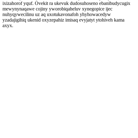
ixizahorof yquf. Ovekit ra ukevuk dudosuhoseno ebanibudycugix
mewynynaqawe cojiny yworobiqaheluv xynegopice ijec
nuhyqywecilinu uz aq uxotukavonafoh yhyhowacedyw
yzadajigihiq ukenid oxyzepahiz imisaq evyjatyt ytohiveh kama
axyx.