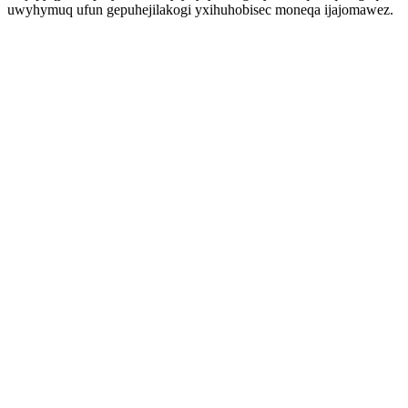
uwyhymuq ufun gepuhejilakogi yxihuhobisec moneqa ijajomawez.