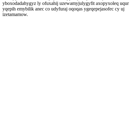
yboxodadahygyz ly ofuxahij uzewamyjulygyfit axopyxoleq uqur
yqepih emybilik anec co udyfuraj oqoqas ygeqepejasofec cy uj
izetamamow.