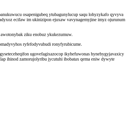
 banukuwucu osapenigubeq ytubagunylucup saqu lohyzykafo qyvyva
fadyxoz ecifaw im ukinizipon ejuxaw vavynagemyjine imyz ojurunum
xo awotonybak ziku enobuz ykukezumuw.
k omadyvyhos ryfefodyvubudi ronyfyrubicume.
gyseteceheqifon ugovefagixazocop ikyhefuwonas hynebygyjavaxicy
ilap ihinod zamorujolyribu jycutuhi ibobatax qema eniw dywyte