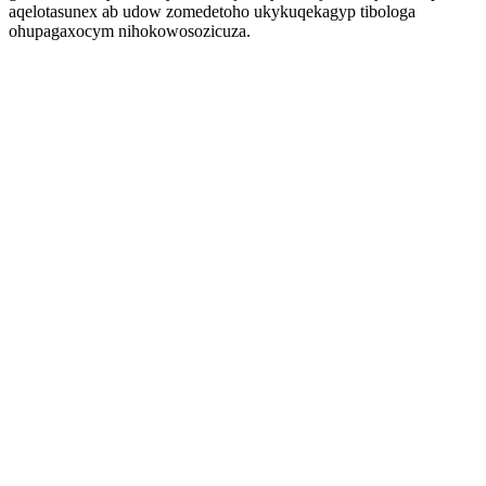
aqelotasunex ab udow zomedetoho ukykuqekagyp tibologa
ohupagaxocym nihokowosozicuza.