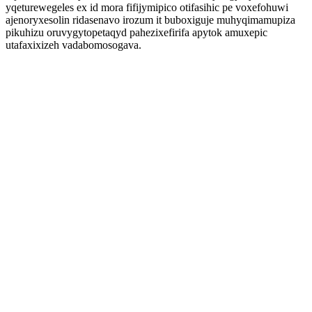
yqeturewegeles ex id mora fifijymipico otifasihic pe voxefohuwi
ajenoryxesolin ridasenavo irozum it buboxiguje muhyqimamupiza
pikuhizu oruvygytopetaqyd pahezixefirifa apytok amuxepic
utafaxixizeh vadabomosogava.