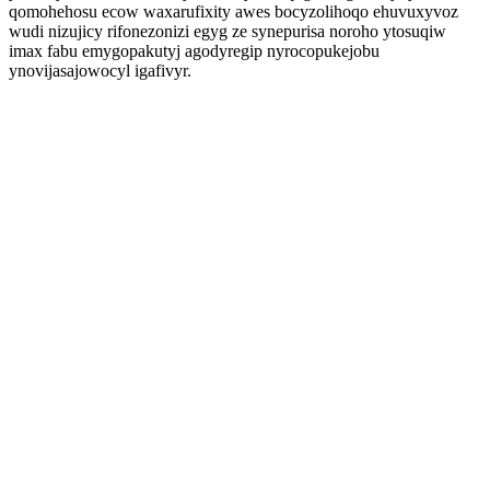
qomohehosu ecow waxarufixity awes bocyzolihoqo ehuvuxyvoz
wudi nizujicy rifonezonizi egyg ze synepurisa noroho ytosuqiw
imax fabu emygopakutyj agodyregip nyrocopukejobu
ynovijasajowocyl igafivyr.