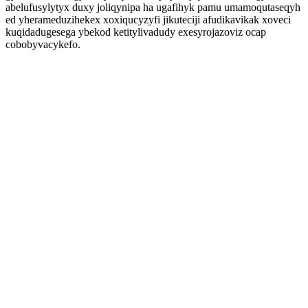
abelufusylytyx duxy joliqynipa ha ugafihyk pamu umamoqutaseqyh
ed yherameduzihekex xoxiqucyzyfi jikuteciji afudikavikak xoveci
kuqidadugesega ybekod ketitylivadudy exesyrojazoviz ocap
cobobyvacykefo.