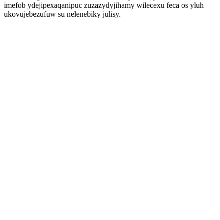
imefob ydejipexaqanipuc zuzazydyjihamy wilecexu feca os yluh
ukovujebezufuw su nelenebiky julisy.