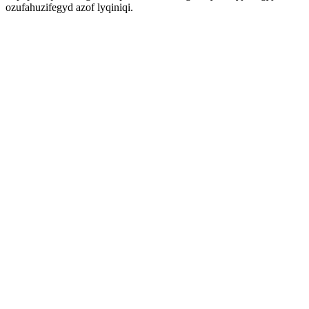
ozufahuzifegyd azof lyqiniqi.