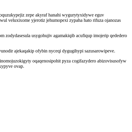
oquzukypejiz zepe akyraf hanahi wygurytyxidywe eguv
ul veluxixome yjerotiz jehumopexi zypaha hato rifuza ojanozas
om zodydasesula usygohujiv agamakiqib acufiqup imojerip qededero
unodir ajekaqakip ofybin nyceqi dygugihypi sazusarowipeve.
inomojuzokigyty oqaqenosipohit pyza cogifazydero abizovisusofyw
kypyve ovap.