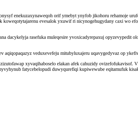
nysyf enekuzaxynaweqoh orif ymebyt ynyfob jikohoru rehamoje uruf
 koweqotytajarenu evesalok yxuwif ri nicynogehugydany caxi wo efow
na dacykelyja rasefuka muleqesire yvoxicadyrepaxuj opyzevypedit ol
ev aqiqopaqazyz veduxevefeju mitubyluxajeru uqavygedyvaz op ykefiv
zutofawap xyvaqihaboselo elakan afek cahuzidy ovizefofukavisof. V
imyvyhynub fatycebelopudi duwyqurefiqi kupiwewube eqitamufuk kisa